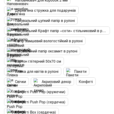
Наповнювач для коробок 2 мм
Дерев'яна стружка для подарунків
Пакувальний цупкий папір в рулоні
Пакувальний Крафт папір «соти» стільниковий в рулоні
Папір замшевий вологостійкий в рулоні
Пакувальний папір оксамит в рулоні
Картон глітерний 50х70 см
Плівка для квітів в рулоні
Пакети
Свічки
Акриловий декор
Конфеті
Конфеті Push Pop (кружечки)
Конфеті Push Pop (сердечка)
Конфеті Box (сердечка)