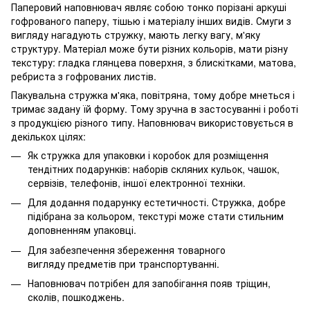
Паперовий наповнювач являє собою тонко порізані аркуші
гофрованого паперу, тішью і матеріалу інших видів. Смуги з
вигляду нагадують стружку, мають легку вагу, м'яку
структуру. Матеріал може бути різних кольорів, мати різну
текстуру: гладка глянцева поверхня, з блискітками, матова,
ребриста з гофрованих листів.
Пакувальна стружка м'яка, повітряна, тому добре мнеться і
тримає задану їй форму. Тому зручна в застосуванні і роботі
з продукцією різного типу. Наповнювач використовується в
декількох цілях:
Як стружка для упаковки і коробок для розміщення
тендітних подарунків: наборів скляних кульок, чашок,
сервізів, телефонів, іншої електронної техніки.
Для додання подарунку естетичності. Стружка, добре
підібрана за кольором, текстурі може стати стильним
доповненням упаковці.
Для забезпечення збереження товарного
вигляду предметів при транспортуванні.
Наповнювач потрібен для запобігання появ тріщин,
сколів, пошкоджень.