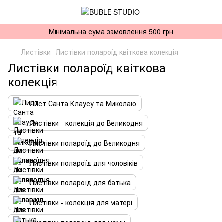
Мінімальна сума замовлення 500 грн
Листівки
Листівки полароїд квіткова колекція
Листівки полароїд квіткова
колекція
Лист Санта Клаусу та Миколаю
Листівки - колекція до Великодня
Листівки полароїд до Великодня
Листівки полароїд для чоловіків
Листівки полароїд для батька
Листівки - колекція для матері