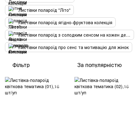
Листівки полароїд "Літо"
Листівки полароїд ягідно-фруктова колекція
Листівки полароїд з солодким сенсом на кожен день
Листівки полароїд про сенс та мотивацію для жінок
Фільтр
За популярністю