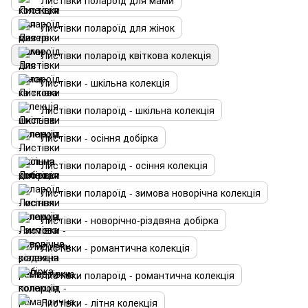
Листівки полароїд для мами
Листівки полароїд для жінок
Листівки полароїд квіткова колекція
Листівки - шкільна колекція
Листівки полароїд - шкільна колекція
Листівки - осіння добірка
Листівки полароїд - осіння колекція
Листівки полароїд - зимова новорічна колекція
Листівки - новорічно-різдвяна добірка
Листівки - романтична колекція
Листівки полароїд - романтична колекція
Листівки - літня колекція