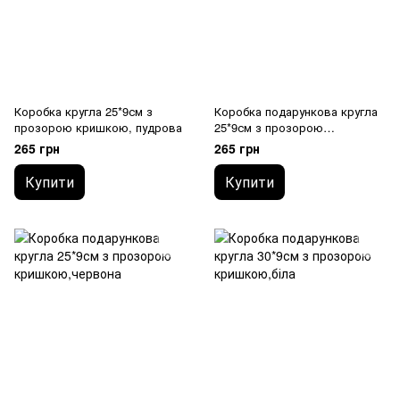
Коробка кругла 25*9см з
Коробка подарункова кругла
прозорою кришкою, пудрова
25*9см з прозорою
кришкою,синій денім
265 грн
265 грн
Купити
Купити