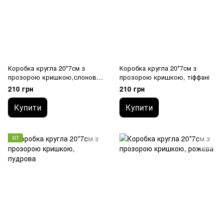
Коробка кругла 20*7см з
Коробка кругла 20*7см з
прозорою кришкою,слонова-
прозорою кришкою, тіффані
кістка
210 грн
210 грн
Купити
Купити
ХІТ