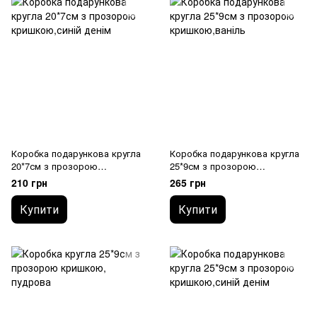
Коробка подарункова кругла
Коробка подарункова кругла
20*7см з прозорою
25*9см з прозорою
кришкою,синій денім
кришкою,ваніль
210 грн
265 грн
Купити
Купити