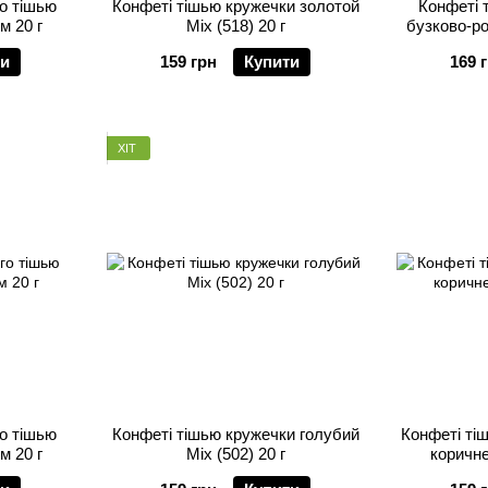
о тішью
Конфеті тішью кружечки золотой
Конфеті 
м 20 г
Mix (518) 20 г
бузково-рож
ти
159 грн
Купити
169 
ХІТ
о тішью
Конфеті тішью кружечки голубий
Конфеті ті
м 20 г
Mix (502) 20 г
коричне