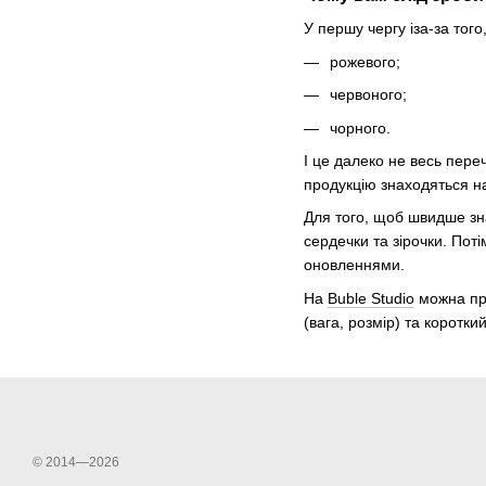
У першу чергу іза-за того
рожевого;
червоного;
чорного.
І це далеко не весь пере
продукцію знаходяться на
Для того, щоб швидше зна
сердечки та зірочки. По
оновленнями.
На
Buble Studio
можна при
(вага, розмір) та коротки
© 2014—2026