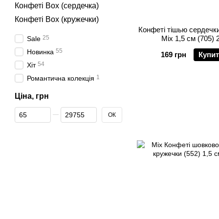
Конфеті Box (сердечка)
Конфеті Box (кружечки)
Конфеті тішью сердечк
25
Mix 1,5 см (705) 2
Sale
55
Новинка
169 грн
Купи
54
Хіт
1
Романтична колекція
Ціна, грн
Від Ціна, грн
До Ціна, грн
ОК