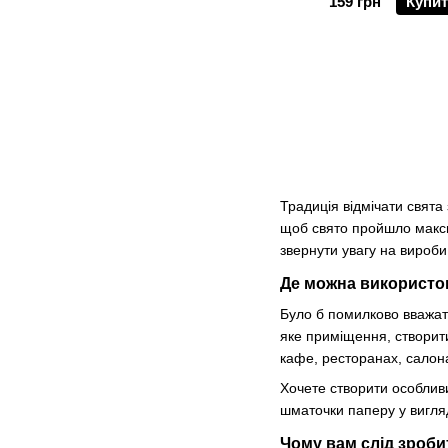
159 грн
Купи
Традиція відмічати свята 
щоб свято пройшло максим
звернути увагу на вироби 
Де можна використо
Було б помилково вважат
яке приміщення, створит
кафе, ресторанах, салон
Хочете створити особлив
шматочки паперу у вигляд
Чому вам слід зроби