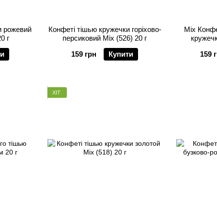
и рожевий
Конфеті тішью кружечки горіхово-
Mix Конфе
0 г
персиковий Mix (526) 20 г
кружечки
ти
159 грн
Купити
159 
ХІТ