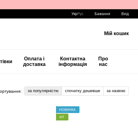
Укр
Рус
Бажання
Вхід
Мій кошик
Оплата і
Контактна
Про
тівки
доставка
інформація
нас
за популярністю
спочатку дешевше
за назвою
ортування:
НОВИНКА
ХІТ