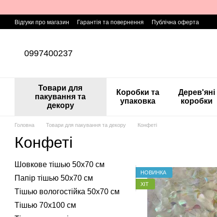
Перейти до основного контенту
Відгуки про магазин
Гарантія та повернення
Публічна оферта
0997400237
Товари для
Коробки та
Дерев'яні
пакування та
упаковка
коробки
декору
Головна
Товари для пакування та декору
Конфеті
Конфеті
Шовкове тішью 50х70 см
НОВИНКА
Папір тішью 50х70 см
ХІТ
Тішью вологостійка 50х70 см
Тішью 70х100 см