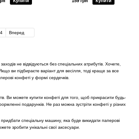
грн
Купити
159 грн
Купити
4
Вперед
 заходів не відвідуються без спеціальних атрибутів. Хочете,
кщо ви підбираєте варіант для весілля, тоді краще за все
аперові конфеті у формі сердечків.
в. Ви можете купити конфеті для того, щоб прикрасити будь-
рмленні подарунків. Не раз можна зустріти конфеті у різних
д придбати спеціальну машину, яка буде викидати паперові
жете зробити унікальні свої аксесуари.