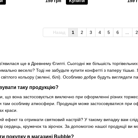
ти
159 грн
Купити
159 
Назад
1
2
3
4
5
6
...
2
з'явилася ще в Древнему Єгипті. Сьогодні же більшість торгівельних
ально весело? Тоді не забудьте купити конфетті з паперу тішью. Я
світлого кольору (зелені, білі). Особливо добре будуть виглядати п
вувати таку продукцію?
и, що вона застосовується виключно при оформленні різних торжест
и там особливу атмосфери. Продукція може застосовуватися при офо
ах краси.
ий ефект та отримати святковий настрій? У такому випадку вам слі
і сердець, кружечок та зірочок. За допомогою нашої продукції ви мо
ти покупку в магазині Bubble?