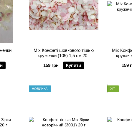
Mix Конфеті шовкового тішью
Mix Конфе
г
кружечки (105) 1,5 см 20 г
кружечки
ти
159 грн
Купити
159 
НОВИНКА
ХІТ