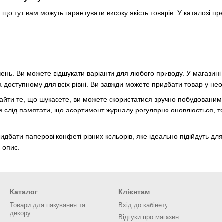
, що тут вам можуть гарантувати високу якість товарів. У каталозі пр
чень. Ви можете відшукати варіанти для любого приводу. У магазин
 доступному для всіх рівні. Ви завжди можете придбати товар у нео
йти те, що шукаєете, ви можете скористатися зручно побудованим ка
тім слід памятати, що асортимент журналу регулярно оновлюється, 
дбати паперові конфеті різних кольорів, яке ідеально підійдуть для 
й опис.
Каталог
Клієнтам
Товари для пакування та
Вхід до кабінету
декору
Відгуки про магазин