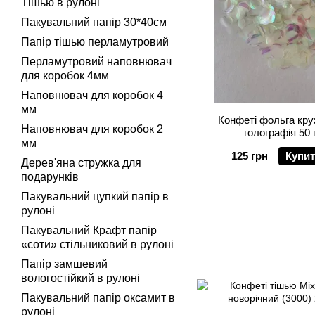
Тішью в рулоні
Пакувальний папір 30*40см
Папір тішью перламутровий
Перламутровий наповнювач
для коробок 4мм
Наповнювач для коробок 4
мм
Конфеті фольга кружечки
Наповнювач для коробок 2
голографія 50 
мм
125 грн
Купи
Дерев'яна стружка для
подарунків
Пакувальний цупкий папір в
рулоні
Пакувальний Крафт папір
«соти» стільниковий в рулоні
Папір замшевий
вологостійкий в рулоні
Пакувальний папір оксамит в
рулоні