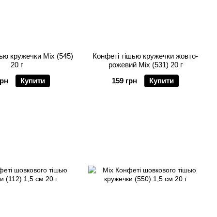
ью кружечки Mix (545)
Конфеті тішью кружечки жовто-
20 г
рожевий Mix (531) 20 г
грн
Купити
159 грн
Купити