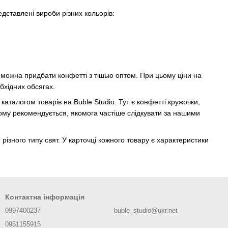
едставлені вироби різних кольорів:
і можна придбати конфетті з тішью оптом. При цьому ціни на
бхідних обсягах.
талогом товарів на Buble Studio. Тут є конфетті кружочки,
тому рекомендується, якомога частіше слідкувати за нашими
різного типу свят. У карточці кожного товару є характеристики
Контактна інформація
0997400237
buble_studio@ukr.net
0951155915