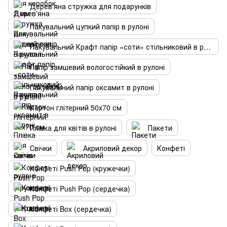
Дерев'яна стружка для подарунків
Пакувальний цупкий папір в рулоні
Пакувальний Крафт папір «соти» стільниковий в рулоні
Папір замшевий вологостійкий в рулоні
Пакувальний папір оксамит в рулоні
Картон глітерний 50х70 см
Плівка для квітів в рулоні
Пакети
Свічки
Акриловий декор
Конфеті
Конфеті Push Pop (кружечки)
Конфеті Push Pop (сердечка)
Конфеті Box (сердечка)