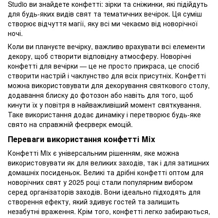
Studio ви знайдете конфетті: зірки та сніжинки, які підійдуть
для будь-яких видів свят та тематичних вечірок. Ця суміш
створює відчуття магії, яку всі ми чекаємо від новорічної
ночі.
Коли ви плануєте вечірку, важливо врахувати всі елементи
декору, щоб створити відповідну атмосферу. Новорічні
конфетті для вечірки — це не просто прикраса, це спосіб
створити настрій і чаклунство для всіх присутніх. Конфетті
можна використовувати для декорування святкового столу,
додавання блиску до фотозон або навіть для того, щоб
кинути їх у повітря в найважливіший момент святкування.
Таке використання додає динаміку і перетворює будь-яке
свято на справжній феєрверк емоцій.
Переваги використання конфетті Mix
Конфетті Mix є універсальним рішенням, яке можна
використовувати як для великих заходів, так і для затишних
домашніх посиденьок. Великі та дрібні конфетті оптом для
новорічних свят у 2025 році стали популярним вибором
серед організаторів заходів. Вони ідеально підходять для
створення ефекту, який здивує гостей та залишить
незабутні враження. Крім того, конфетті легко забираються,