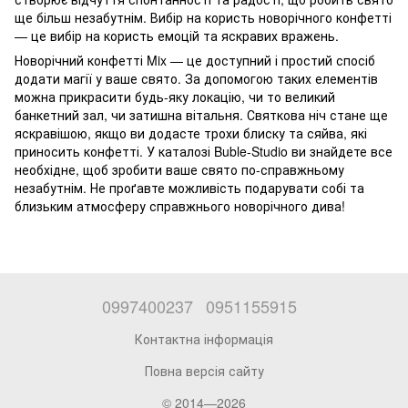
ще більш незабутнім. Вибір на користь новорічного конфетті
— це вибір на користь емоцій та яскравих вражень.
Новорічний конфетті Mix — це доступний і простий спосіб
додати магії у ваше свято. За допомогою таких елементів
можна прикрасити будь-яку локацію, чи то великий
банкетний зал, чи затишна вітальня. Святкова ніч стане ще
яскравішою, якщо ви додасте трохи блиску та сяйва, які
приносить конфетті. У каталозі Buble-Studio ви знайдете все
необхідне, щоб зробити ваше свято по-справжньому
незабутнім. Не проґавте можливість подарувати собі та
близьким атмосферу справжнього новорічного дива!
0997400237
0951155915
Контактна інформація
Повна версія сайту
© 2014—2026