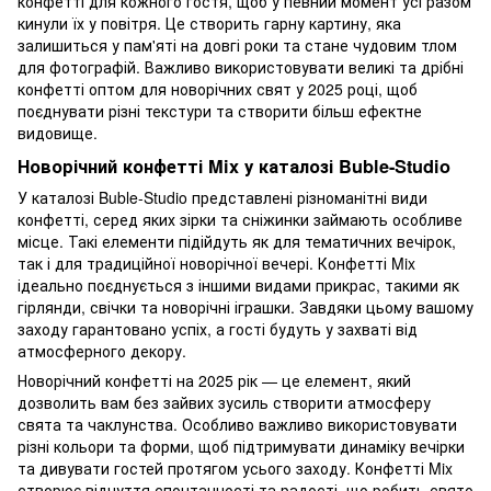
конфетті для кожного гостя, щоб у певний момент усі разом
кинули їх у повітря. Це створить гарну картину, яка
залишиться у пам'яті на довгі роки та стане чудовим тлом
для фотографій. Важливо використовувати великі та дрібні
конфетті оптом для новорічних свят у 2025 році, щоб
поєднувати різні текстури та створити більш ефектне
видовище.
Новорічний конфетті Mix у каталозі Buble-Studio
У каталозі Buble-Studio представлені різноманітні види
конфетті, серед яких зірки та сніжинки займають особливе
місце. Такі елементи підійдуть як для тематичних вечірок,
так і для традиційної новорічної вечері. Конфетті Mix
ідеально поєднується з іншими видами прикрас, такими як
гірлянди, свічки та новорічні іграшки. Завдяки цьому вашому
заходу гарантовано успіх, а гості будуть у захваті від
атмосферного декору.
Новорічний конфетті на 2025 рік — це елемент, який
дозволить вам без зайвих зусиль створити атмосферу
свята та чаклунства. Особливо важливо використовувати
різні кольори та форми, щоб підтримувати динаміку вечірки
та дивувати гостей протягом усього заходу. Конфетті Mix
створює відчуття спонтанності та радості, що робить свято