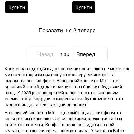
Купити
Купити
Показати ще 2 товара
Назад
Вперед
1
з 2
Коли справа доходить до новорічних свят, ніщо не може так
миттєво створити святкову атмосферу, як яскраві та
різнокольорові конфетті. Новорічний конфетті Mix — це
ідеальний спосіб додати чаклунства і блиску в будь-який
захід. У 2025 році новорічний конфетті стане ключовим
елементом декору для створення незабутніх моментів та
радості як для дітей, так і для дорослих.
Новорічний конфетті Mix — це комбінація різних форм та
кольорів, які включають зірки, сніжинки, кружечки та інші
святкові елементи. Конфетті легко розкидати по всій
кімнаті, створюючи ефект сніжного дива. У каталозі Buble-