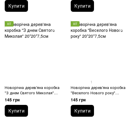
Купити
Купити
ХІТ
ХІТ
1
Новорічна дерев'яна коробка
Новорічна дерев'яна коробка
"З днем Святого Миколая"
"Веселого Нового року"
20*20*7,5см
20*20*7,5см
145 грн
145 грн
Купити
Купити