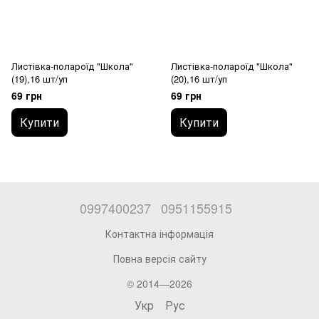
Листівка-полароїд "Школа"
Листівка-полароїд "Школа"
(19),16 шт/уп
(20),16 шт/уп
69 грн
69 грн
Купити
Купити
0997400237
0951155915
Контактна інформація
Повна версія сайту
© 2014—2026
Укр
Рус