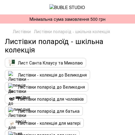
Мінімальна сума замовлення 500 грн
Листівки
Листівки полароїд - шкільна колекція
Листівки полароїд - шкільна
колекція
Лист Санта Клаусу та Миколаю
Листівки - колекція до Великодня
Листівки полароїд до Великодня
Листівки полароїд для чоловіків
Листівки полароїд для батька
Листівки - колекція для матері