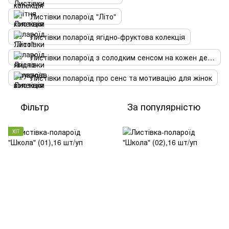
Листівки полароїд "Літо"
Листівки полароїд ягідно-фруктова колекція
Листівки полароїд з солодким сенсом на кожен день
Листівки полароїд про сенс та мотивацію для жінок
Фільтр
За популярністю
ХІТ