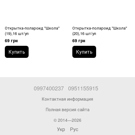
Открытка-полароид "Школа"
Открытка-полароид "Школа"
(19),16 шт/уп
(20),16 шт/уп
69 грн
69 грн
Купить
Купить
0997400237
0951155915
Контактная информация
Полная версия сайта
© 2014—2026
Укр
Рус