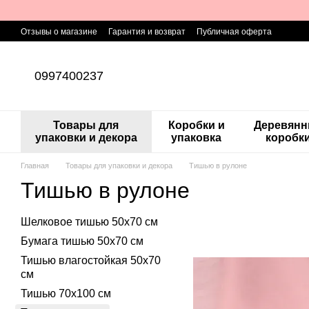
Перейти к основному контенту
Отзывы о магазине
Гарантия и возврат
Публичная оферта
0997400237
Товары для
Коробки и
Деревян
упаковки и декора
упаковка
коробк
Главная
Товары для упаковки и декора
Тишью в рулоне
Тишью в рулоне
Шелковое тишью 50х70 см
Бумага тишью 50х70 см
Тишью влагостойкая 50х70
см
Тишью 70х100 см