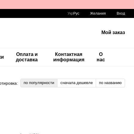
Укр
Рус
Желания
Вход
Мой заказ
Оплата и
Контактная
О
ки
доставка
информация
нас
по популярности
сначала дешевле
по названию
ртировка: