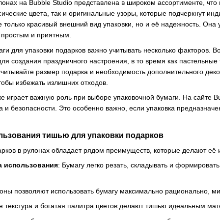
лонах на Bubble Studio представлена в широком ассортименте, что
сические цвета, так и оригинальные узоры, которые подчеркнут ин
е только красивый внешний вид упаковки, но и её надежность. Она
 простым и приятным.
ги для упаковки подарков важно учитывать несколько факторов. Во
для создания праздничного настроения, в то время как пастельны
учитывайте размер подарка и необходимость дополнительного дек
тобы избежать излишних отходов.
е играет важную роль при выборе упаковочной бумаги. На сайте Bu
а и безопасности. Это особенно важно, если упаковка предназнач
ьзования тишью для упаковки подарков
арков в рулонах обладает рядом преимуществ, которые делают её
а использования
: Бумагу легко резать, складывать и формироват
лоны позволяют использовать бумагу максимально рационально, м
ая текстура и богатая палитра цветов делают тишью идеальным мат