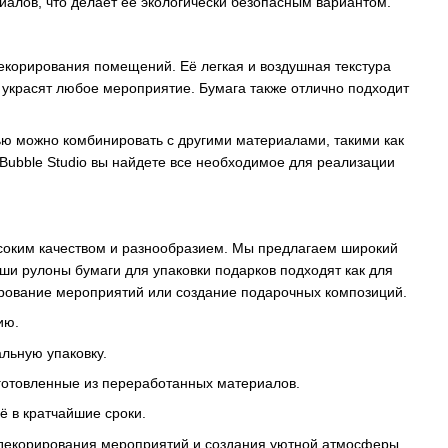
иалов, что делает её экологически безопасным вариантом.
декорирования помещений. Её легкая и воздушная текстура
 украсят любое мероприятие. Бумага также отлично подходит
ю можно комбинировать с другими материалами, такими как
 Bubble Studio вы найдете все необходимое для реализации
высоким качеством и разнообразием. Мы предлагаем широкий
аши рулоны бумаги для упаковки подарков подходят как для
рирование мероприятий или создание подарочных композиций.
ию.
альную упаковку.
зготовленные из переработанных материалов.
её в кратчайшие сроки.
 декорирования мероприятий и создания уютной атмосферы.