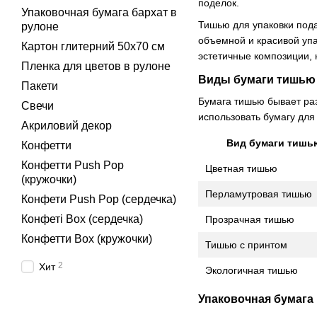
поделок.
Упаковочная бумага бархат в
Тишью для упаковки пода
рулоне
объемной и красивой упа
Картон глитерний 50х70 см
эстетичные композиции, 
Пленка для цветов в рулоне
Виды бумаги тишью 
Пакети
Бумага тишью бывает раз
Свечи
использовать бумагу дл
Акриловий декор
Вид бумаги тишь
Конфетти
Конфетти Push Pop
Цветная тишью
(кружочки)
Перламутровая тишью
Конфети Push Pop (сердечка)
Конфеті Box (сердечка)
Прозрачная тишью
Конфетти Box (кружочки)
Тишью с принтом
2
Хит
Экологичная тишью
Упаковочная бумага 