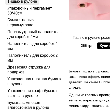
Тишью в рулоне
Упаковочный пергамент
30*40см
Бумага тишью
перламутровая
Перламутровый наполнитель
для коробок 4мм
Тишью в рулоне розов
Наполнитель для коробок 4
255 грн
Купи
мм
Наполнитель для коробок 2
мм
Древесная стружка для
Бумага тишью в рулонах 
подарков
заканчивая оформлением 
Упакованная плотная бумага
деталях. На сайте Bubbl
в рулоне
случая.
Упаковочная крафт бумага
Одним из главных преиму
«соты» в рулоне
её легко нарезать до ну
Бумага замшевая
минимизируя количество 
влагостойкая в рулоне