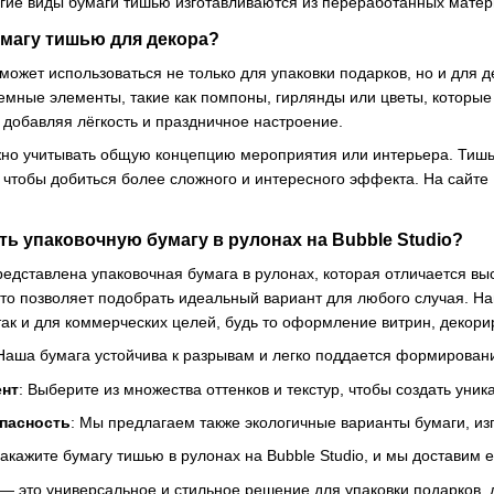
огие виды бумаги тишью изготавливаются из переработанных матер
умагу тишью для декора?
может использоваться не только для упаковки подарков, но и для 
емные элементы, такие как помпоны, гирлянды или цветы, которые
добавляя лёгкость и праздничное настроение.
жно учитывать общую концепцию мероприятия или интерьера. Тишь
, чтобы добиться более сложного и интересного эффекта. На сайте
ь упаковочную бумагу в рулонах на Bubble Studio?
представлена упаковочная бумага в рулонах, которая отличается 
 что позволяет подобрать идеальный вариант для любого случая. Н
так и для коммерческих целей, будь то оформление витрин, деко
 Наша бумага устойчива к разрывам и легко поддается формирован
ент
: Выберите из множества оттенков и текстур, чтобы создать уник
пасность
: Мы предлагаем также экологичные варианты бумаги, и
Закажите бумагу тишью в рулонах на Bubble Studio, и мы доставим 
 — это универсальное и стильное решение для упаковки подарков,