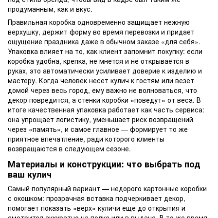
продуманным, как и вкус.
Правильная коробка одновременно защищает нежную
верхушку, держит форму во время перевозки и придает
ощущение праздника даже в обычном заказе «для себя».
Упаковка влияет на то, как клиент запомнит покупку: если
коробка удобна, крепка, не мнется и не открывается в
руках, это автоматически усиливает доверие к изделию и
мастеру. Когда человек несет кулич к гостям или везет
домой через весь город, ему важно не волноваться, что
декор повредится, а стенки коробки «поведут» от веса. В
итоге качественная упаковка работает как часть сервиса:
она упрощает логистику, уменьшает риск возвращений
через «память», и самое главное — формирует то же
приятное впечатление, ради которого клиенты
возвращаются в следующем сезоне.
Материалы и конструкции: что выбрать под
ваш кулич
Самый популярный вариант — недорого картонные коробки
с окошком: прозрачная вставка подчеркивает декор,
помогает показать «верх» куличи еще до открытия и
смотрится аккуратно на полке или в выдаче. В то же время