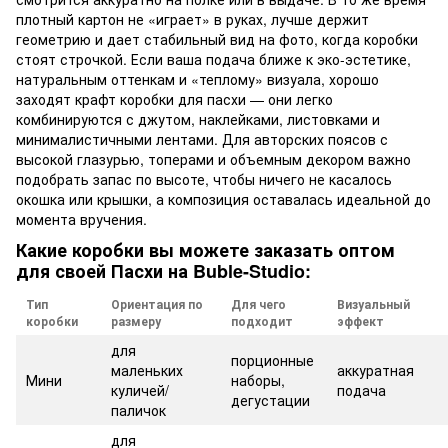
плотный картон не «играет» в руках, лучше держит
геометрию и дает стабильный вид на фото, когда коробки
стоят строчкой. Если ваша подача ближе к эко-эстетике,
натуральным оттенкам и «теплому» визуала, хорошо
заходят крафт коробки для пасхи — они легко
комбинируются с джутом, наклейками, листовками и
минималистичными лентами. Для авторских поясов с
высокой глазурью, топерами и объемным декором важно
подобрать запас по высоте, чтобы ничего не касалось
окошка или крышки, а композиция оставалась идеальной до
момента вручения.
Какие коробки вы можете заказать оптом
для своей Пасхи на Buble-Studio:
Тип
Ориентация по
Для чего
Визуальный
коробки
размеру
подходит
эффект
для
порционные
маленьких
аккуратная
Мини
наборы,
куличей/
подача
дегустации
паличок
для