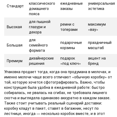
классического
ежедневные
универсальная
Стандарт
домашнего
заказы
эстетика
пояса
для пышной
ремни с
максимум
Высокая
глазури и
топерами
«вау»
декора
для
подарочные
праздничный
Большая
семейного
корзины
масштаб
формата
дизайнерские
подарок
акцент на
Премиум
решения
«под ключ»
бренд
Упаковка продает тогда, когда она продумана в мелочах, и
именно мелочи чаще всего отличают «обычную коробку» от
той, которую хочется сфотографировать. Важно, чтобы
конструкция была удобна в ежедневной работе: быстро
собиралась, не рвалась на сгибах, не требовала лишнего
скотча и выглядела одинаково аккуратно в каждом заказе.
Также стоит учитывать реальный сценарий доставки:
коробку кладут в пакет, ставят в багажник, несут по
лестнице, иногда — несколько коробок вместе, и в этот