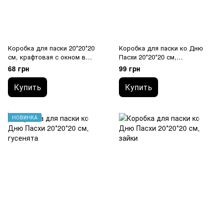
Коробка для паски 20*20*20
Коробка для паски ко Дню
см, крафтовая с окном в
Пасхи 20*20*20 см,
форме зайчика
пасхальный принт
68 грн
99 грн
Купить
Купить
НОВИНКА