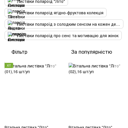
Листівки полароїд "Літо"
Листівки полароїд ягідно-фруктова колекція
Листівки полароїд з солодким сенсом на кожен день
Листівки полароїд про сенс та мотивацію для жінок
Фільтр
За популярністю
ХІТ
Вітальна листівка "Літо"
Вітальна листівка "Літо"