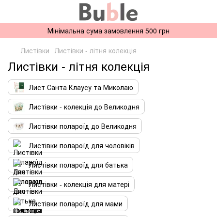
Мінімальна сума замовлення 500 грн
Листівки
Листівки - літня колекція
Листівки - літня колекція
Лист Санта Клаусу та Миколаю
Листівки - колекція до Великодня
Листівки полароїд до Великодня
Листівки полароїд для чоловіків
Листівки полароїд для батька
Листівки - колекція для матері
Листівки полароїд для мами