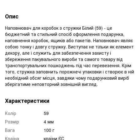
Опис
Наповнювач для коробок з стружки Білий (59) - це
бюджетний та стильний спосіб оформлення подарунка,
наповнення коробок, ящиків або пакетів. Наповнювач являє
собою тонку і довгу стружку. Виступає не тільки як елемент
декору, але і служить для забезпечення захисту і
збереження пакувального вироби та самого товару від
транспортувальних пошкоджень під час перевезення. Крім
того, стружка заповнить порожнечі упаковки і створює в ній
необхідний обсяг місця, завдяки чому подарунковий виріб
зберігатиме неповторний зовнішній вигляд.
Характеристики
Колір
59
Розмір
4 мм
Вага
100 г
Країна
країни ЄС