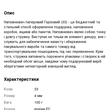
Опис
Наповнювач паперовий Горіховий (33) - це бюджетний та
стильний спосіб оформлення подарунка, наповнення
коробок, ящиків або пакетів. Наповнювач являє собою тонку
і довгу стружку. Виступає не тільки як елемент декору, але і
служить для забезпечення захисту і збереження
пакувального вироби та самого товару від
транспортувальних пошкоджень під час перевезення. Крім
того, стружка заповнить порожнечі упаковки і створює в ній
необхідний обсяг місця, завдяки чому подарунковий виріб
зберігатиме неповторний зовнішній вигляд.
Характеристики
Колір
33
Розмір
4 мм
Вага
100 г
Країна
країни ЄС