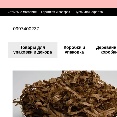
Перейти к основному контенту
Отзывы о магазине
Гарантия и возврат
Публичная оферта
0997400237
Товары для
Коробки и
Деревян
упаковки и декора
упаковка
коробк