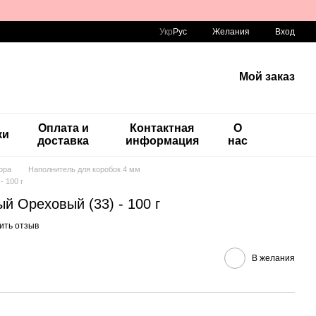
Укр
Рус
Желания
Вход
Мой заказ
Оплата и
Контактная
О
ки
доставка
информация
нас
ора
Наполнитель для коробок 4 мм
 100 г
й Ореховый (33) - 100 г
ить отзыв
В желания