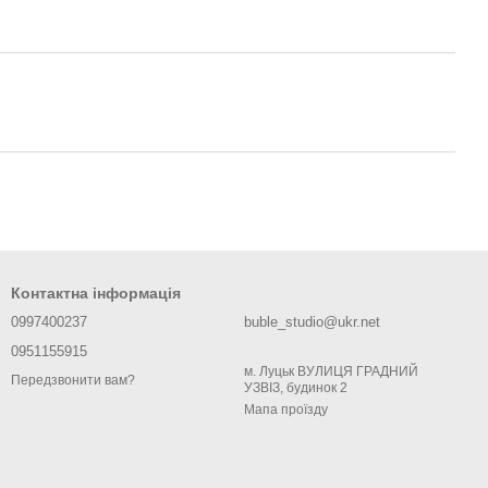
Контактна інформація
0997400237
buble_studio@ukr.net
0951155915
м. Луцьк ВУЛИЦЯ ГРАДНИЙ
Передзвонити вам?
УЗВІЗ, будинок 2
Мапа проїзду