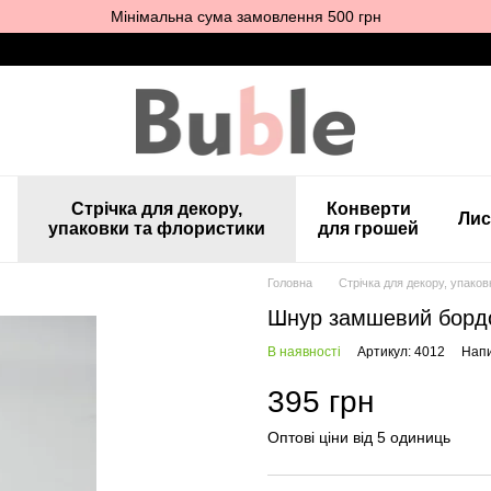
Мінімальна сума замовлення 500 грн
Стрічка для декору,
Конверти
Лис
упаковки та флористики
для грошей
Головна
Стрічка для декору, упако
Шнур замшевий бордо
В наявності
Артикул: 4012
Напи
395 грн
Оптові ціни від 5 одиниць