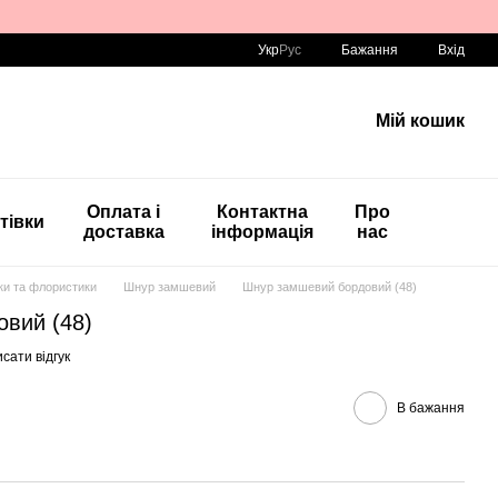
Укр
Рус
Бажання
Вхід
Мій кошик
Оплата і
Контактна
Про
тівки
доставка
інформація
нас
вки та флористики
Шнур замшевий
Шнур замшевий бордовий (48)
вий (48)
сати відгук
В бажання