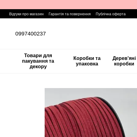
Перейти до основного контенту
Відгуки про магазин
Гарантія та повернення
Публічна оферта
0997400237
Товари для
Коробки та
Дерев'яні
пакування та
упаковка
коробки
декору