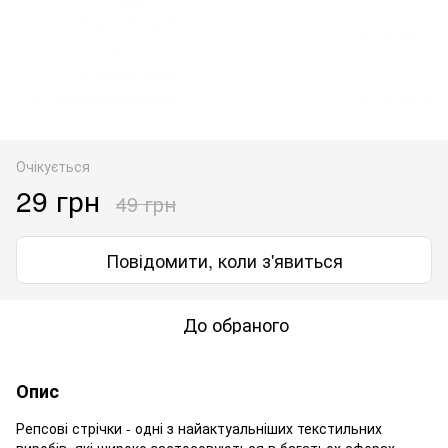
Очікується
29 грн
49 грн
Повідомити, коли з'явиться
До обраного
Опис
Репсові стрічки - одні з найактуальніших текстильних
виробів, які широко застосовуються в багатьох сферах