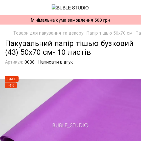
Мінімальна сума замовлення 500 грн
Товари для пакування та декору
Папір тішью 50х70 см
Па
Пакувальний папір тішью бузковий
(43) 50х70 см- 10 листів
Артикул:
0038
Написати відгук
SALE
−9%