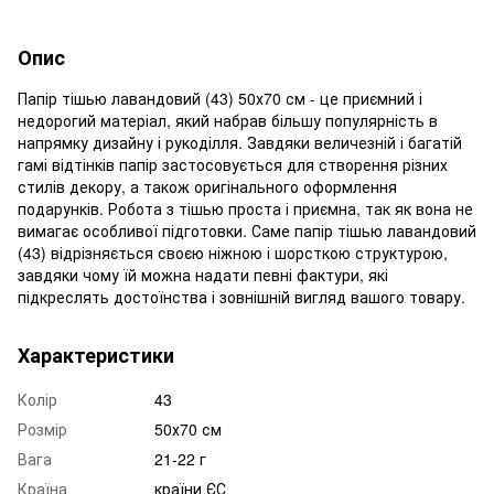
Опис
Папір тішью лавандовий (43) 50х70 см - це приємний і
недорогий матеріал, який набрав більшу популярність в
напрямку дизайну і рукоділля. Завдяки величезній і багатій
гамі відтінків папір застосовується для створення різних
стилів декору, а також оригінального оформлення
подарунків. Робота з тішью проста і приємна, так як вона не
вимагає особливої підготовки. Саме папір тішью лавандовий
(43) відрізняється своєю ніжною і шорсткою структурою,
завдяки чому їй можна надати певні фактури, які
підкреслять достоїнства і зовнішній вигляд вашого товару.
Характеристики
Колір
43
Розмір
50х70 см
Вага
21-22 г
Країна
країни ЄС