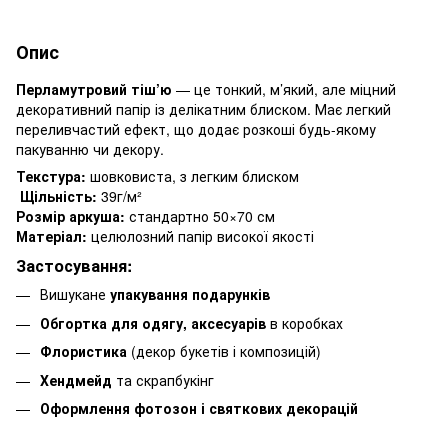
Опис
Перламутровий тіш’ю
— це тонкий, м’який, але міцний
декоративний папір із делікатним блиском. Має легкий
переливчастий ефект, що додає розкоші будь-якому
пакуванню чи декору.
Текстура:
шовковиста, з легким блиском
Щільність:
39г/м²
Розмір аркуша:
стандартно 50×70 см
Матеріал:
целюлозний папір високої якості
Застосування:
Вишукане
упакування подарунків
Обгортка для одягу, аксесуарів
в коробках
Флористика
(декор букетів і композицій)
Хендмейд
та скрапбукінг
Оформлення фотозон і святкових декорацій