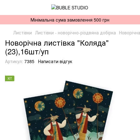
Мінімальна сума замовлення 500 грн
Листівки
Листівки - новорічно-різдвяна добірка
Новорічна
Новорічна листівка "Коляда"
(23),16шт/уп
Артикул:
7385
Написати відгук
ХІТ