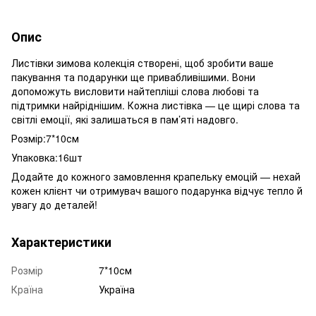
Опис
Листівки зимова колекція створені, щоб зробити ваше
пакування та подарунки ще привабливішими. Вони
допоможуть висловити найтепліші слова любові та
підтримки найріднішим. Кожна листівка — це щирі слова та
світлі емоції, які залишаться в пам’яті надовго.
Розмір:7*10см
Упаковка:16шт
Додайте до кожного замовлення крапельку емоцій — нехай
кожен клієнт чи отримувач вашого подарунка відчує тепло й
увагу до деталей!
Характеристики
Розмір
7*10см
Країна
Україна