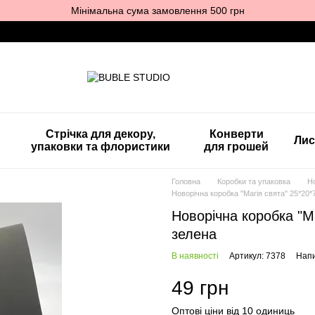
Мінімальна сума замовлення 500 грн
Стрічка для декору,
Конверти
Лис
упаковки та флористики
для грошей
Головна
Коробки та упаковка
Н
Новорічна коробка "Магія свята" 25*20*
Новорічна коробка "Ма
зелена
В наявності
Артикул: 7378
Напи
49 грн
Оптові ціни від 10 одиниць