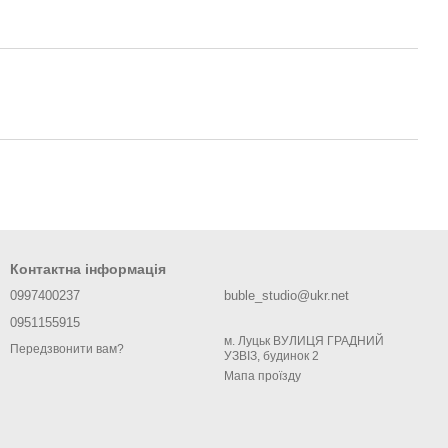
Контактна інформація
0997400237
buble_studio@ukr.net
0951155915
м. Луцьк ВУЛИЦЯ ГРАДНИЙ
Передзвонити вам?
УЗВІЗ, будинок 2
Мапа проїзду