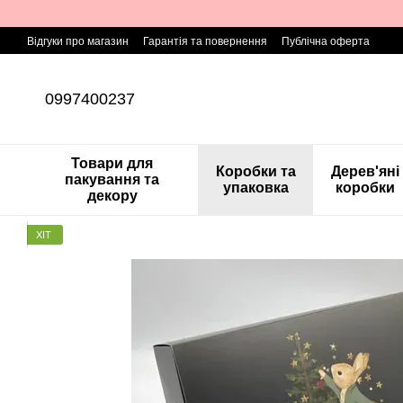
Перейти до основного контенту
Відгуки про магазин
Гарантія та повернення
Публічна оферта
0997400237
Товари для
Коробки та
Дерев'яні
пакування та
упаковка
коробки
декору
ХІТ