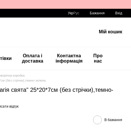
Укр
Рус
Бажання
Вхід
Мій кошик
Оплата і
Контактна
Про
тівки
доставка
інформація
нас
оворічна коробка
7см (без стрічки),темно-зелена
гія свята" 25*20*7см (без стрічки),темно-
сати відгук
В бажання