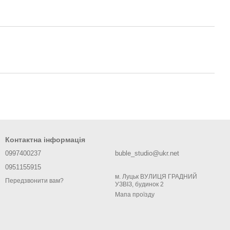
Контактна інформація
0997400237
buble_studio@ukr.net
0951155915
м. Луцьк ВУЛИЦЯ ГРАДНИЙ
Передзвонити вам?
УЗВІЗ, будинок 2
Мапа проїзду