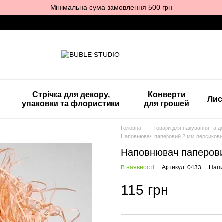
Мінімальна сума замовлення 500 грн
Стрічка для декору,
Конверти
Лис
упаковки та флористики
для грошей
Головна
Товари для пакування та д
Наповнювач паперовий 2 мм персиковий 
Наповнювач паперовий
В наявності
Артикул: 0433
Напи
115 грн