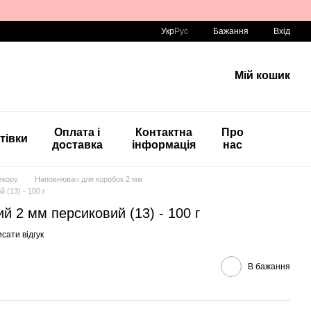
Укр
Рус
Бажання
Вхід
Мій кошик
Оплата і
Контактна
Про
тівки
доставка
інформація
нас
екору
Наповнювач для коробок 2 мм
(13) - 100 г
 2 мм персиковий (13) - 100 г
сати відгук
В бажання