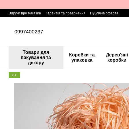
Перейти до основного контенту
Відгуки про магазин
Гарантія та повернення
Публічна оферта
0997400237
Товари для
Коробки та
Дерев'яні
пакування та
упаковка
коробки
декору
ХІТ