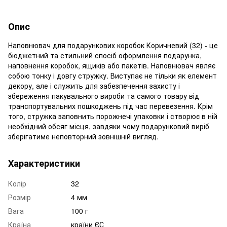
Опис
Наповнювач для подарункових коробок Коричневий (32) - це
бюджетний та стильний спосіб оформлення подарунка,
наповнення коробок, ящиків або пакетів. Наповнювач являє
собою тонку і довгу стружку. Виступає не тільки як елемент
декору, але і служить для забезпечення захисту і
збереження пакувального вироби та самого товару від
транспортувальних пошкоджень під час перевезення. Крім
того, стружка заповнить порожнечі упаковки і створює в ній
необхідний обсяг місця, завдяки чому подарунковий виріб
зберігатиме неповторний зовнішній вигляд.
Характеристики
Колір
32
Розмір
4 мм
Вага
100 г
Країна
країни ЄС