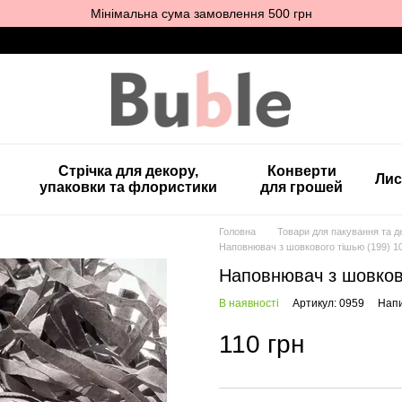
Мінімальна сума замовлення 500 грн
Стрічка для декору,
Конверти
Лис
упаковки та флористики
для грошей
Головна
Товари для пакування та д
Наповнювач з шовкового тішью (199) 10
Наповнювач з шовково
В наявності
Артикул: 0959
Напи
110 грн