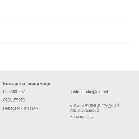
Контактна інформація
0997400237
buble_studio@ukr.net
0951155915
м. Луцьк ВУЛИЦЯ ГРАДНИЙ
Передзвонити вам?
УЗВІЗ, будинок 2
Мапа проїзду