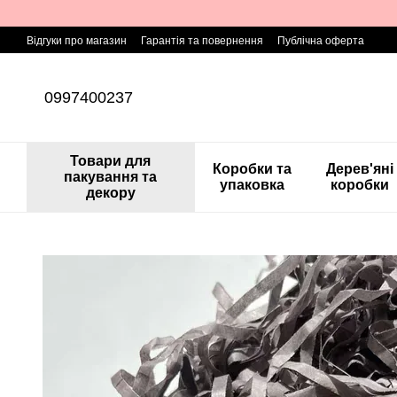
Перейти до основного контенту
Відгуки про магазин
Гарантія та повернення
Публічна оферта
0997400237
Товари для
Коробки та
Дерев'яні
пакування та
упаковка
коробки
декору