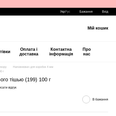
Укр
Рус
Бажання
Вхід
Мій кошик
Оплата і
Контактна
Про
тівки
доставка
інформація
нас
екору
Наповнювач для коробок 4 мм
0 г
го тішью (199) 100 г
сати відгук
В бажання