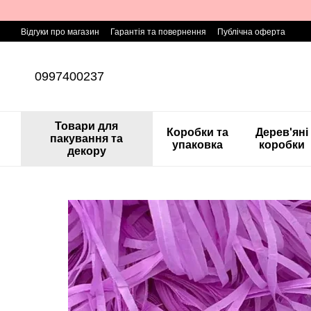
Перейти до основного контенту
Відгуки про магазин
Гарантія та повернення
Публічна оферта
0997400237
Товари для
Коробки та
Дерев'яні
пакування та
упаковка
коробки
декору