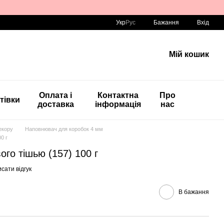
Укр
Рус
Бажання
Вхід
Мій кошик
Оплата і
Контактна
Про
тівки
доставка
інформація
нас
екору
Наповнювач для коробок 4 мм
0 г
го тішью (157) 100 г
сати відгук
В бажання