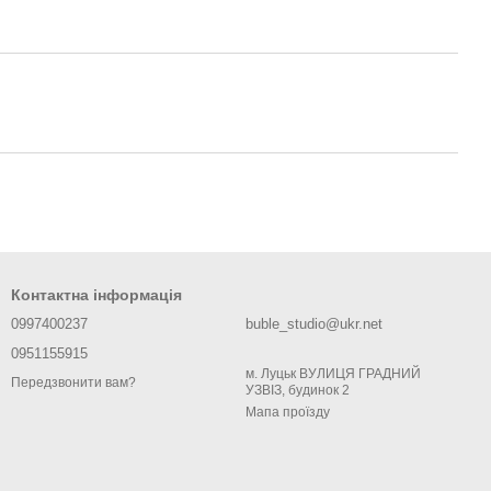
Контактна інформація
0997400237
buble_studio@ukr.net
0951155915
м. Луцьк ВУЛИЦЯ ГРАДНИЙ
Передзвонити вам?
УЗВІЗ, будинок 2
Мапа проїзду