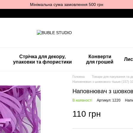
Мінімальна сума замовлення 500 грн
Стрічка для декору,
Конверти
Лис
упаковки та флористики
для грошей
Головна
Товари для пакування та д
Наповнювач з шовкового тішью (157) 10
Наповнювач з шовково
В наявності
Артикул: 1220
Напи
110 грн