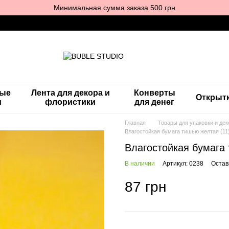
Минимальная сумма заказа 500 грн
ные
Лента для декора и
Конверты
Открыт
и
флористики
для денег
Главная
Товары для упаковки и дек
Влагостойкая бумага тишью желтая (11)
Влагостойкая бумага 
В наличии
Артикул: 0238
Остав
87 грн