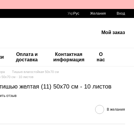
Укр
Рус
Желания
Вход
Мой заказ
Оплата и
Контактная
О
ки
доставка
информация
нас
ора
Тишью влагостойкая 50х70 см
 50х70 см - 10 листов
тишью желтая (11) 50х70 см - 10 листов
ить отзыв
В желания