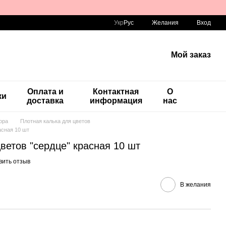
Укр
Рус
Желания
Вход
Мой заказ
Оплата и
Контактная
О
ки
доставка
информация
нас
ора
Плотная калька для цветов
асная 10 шт
ветов "сердце" красная 10 шт
вить отзыв
В желания