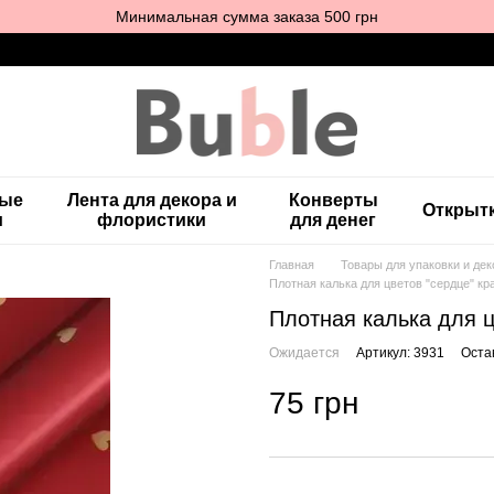
Минимальная сумма заказа 500 грн
ные
Лента для декора и
Конверты
Открыт
и
флористики
для денег
Главная
Товары для упаковки и дек
Плотная калька для цветов "сердце" кр
Плотная калька для ц
Ожидается
Артикул: 3931
Оста
75 грн