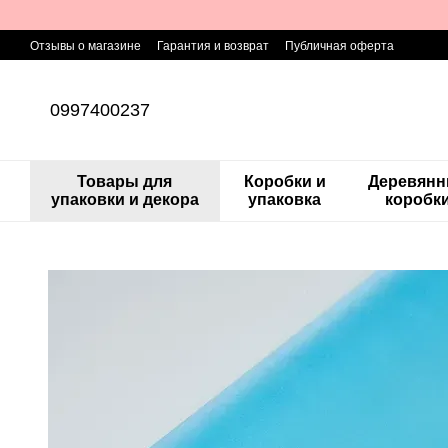
Перейти к основному контенту
Отзывы о магазине
Гарантия и возврат
Публичная оферта
0997400237
Товары для
Коробки и
Деревян
упаковки и декора
упаковка
коробк