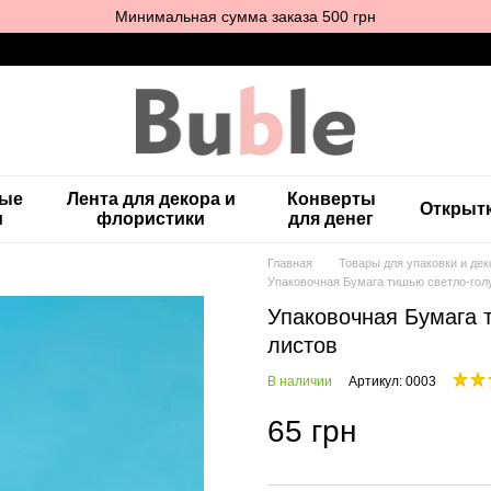
Минимальная сумма заказа 500 грн
ные
Лента для декора и
Конверты
Открыт
и
флористики
для денег
Главная
Товары для упаковки и дек
Упаковочная Бумага тишью светло-голуб
Упаковочная Бумага т
листов
В наличии
Артикул: 0003
65 грн