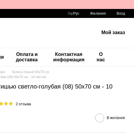
Укр
Рус
Желания
Вход
Мой заказ
Оплата и
Контактная
О
ки
доставка
информация
нас
ора
Бумага тишью 50х70 см
ая (08) 50х70 см - 10 листов
ишью светло-голубая (08) 50х70 см - 10
2 отзыва
В желания