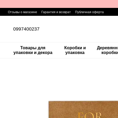
Перейти к основному контенту
Отзывы о магазине
Гарантия и возврат
Публичная оферта
0997400237
Товары для
Коробки и
Деревян
упаковки и декора
упаковка
коробк