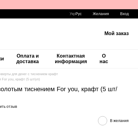
Укр
Рус
Желания
Вход
Мой заказ
Оплата и
Контактная
О
ки
доставка
информация
нас
нверты для денег с тиснением крафт
 For you, крафт (5 шт/уп)
золотым тиснением For you, крафт (5 шт/
ить отзыв
В желания