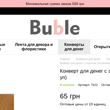
Минимальная сумма заказа 500 грн
ные
Лента для декора и
Конверты
Открыт
и
флористики
для денег
Главная
Конверты для денег
Ко
Конверт для денег с золотым тиснением
Конверт для денег с 
уп)
В наличии
Артикул: 7022
Остав
65 грн
Оптовые цены от 10 единиц