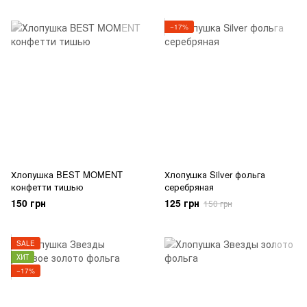
−17%
Хлопушка BEST MOMENT
Хлопушка Silver фольга
конфетти тишью
серебряная
150 грн
125 грн
150 грн
SALE
ХИТ
−17%