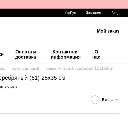
Укр
Рус
Желания
Вход
Мой заказ
Оплата и
Контактная
О
ки
доставка
информация
нас
ора
Картон глиттерный
Картон глиттерный, серебряный (61) 25х35 см
еребряный (61) 25х35 см
вить отзыв
В желания