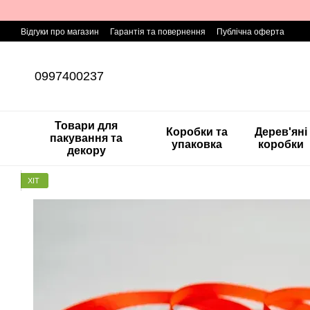
Перейти до основного контенту
Відгуки про магазин
Гарантія та повернення
Публічна оферта
0997400237
Товари для
Коробки та
Дерев'яні
пакування та
упаковка
коробки
декору
ХІТ