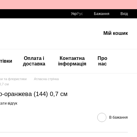
Укр
Рус
Бажання
Вхід
Мій кошик
Оплата і
Контактна
Про
тівки
доставка
інформація
нас
вки та флористики
Атласна стрічка
0,7 см
о-оранжева (144) 0,7 см
ати відгук
В бажання