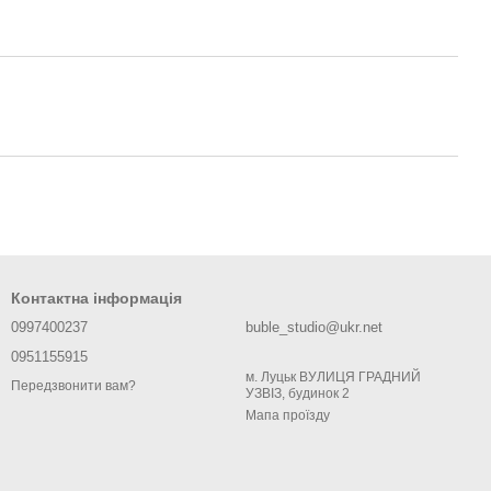
Контактна інформація
0997400237
buble_studio@ukr.net
0951155915
м. Луцьк ВУЛИЦЯ ГРАДНИЙ
Передзвонити вам?
УЗВІЗ, будинок 2
Мапа проїзду