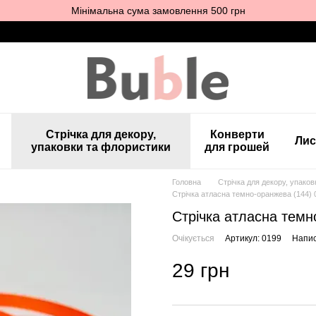
Мінімальна сума замовлення 500 грн
Стрічка для декору,
Конверти
Лис
упаковки та флористики
для грошей
Головна
Стрічка для декору, упако
Стрічка атласна темно-оранжева (144) 
Стрічка атласна темн
Очікується
Артикул: 0199
Напис
29 грн